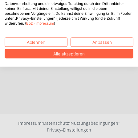
Datenverarbeitung und ein etwaiges Tracking durch den Drittanbieter
keinen Einfluss. Mit deiner Einstellung willigst du in die oben
beschriebenen Vorgänge ein. Du kannst deine Einwilligung (z. B. im Footer
unter „Privacy-Einstellungen“) jederzeit mit Wirkung für die Zukunft
widerrufen. (
BoD-Impressum
)
Ablehnen
Anpassen
Alle akzeptieren
·
·
·
Impressum
Datenschutz
Nutzungsbedingungen
Privacy-Einstellungen