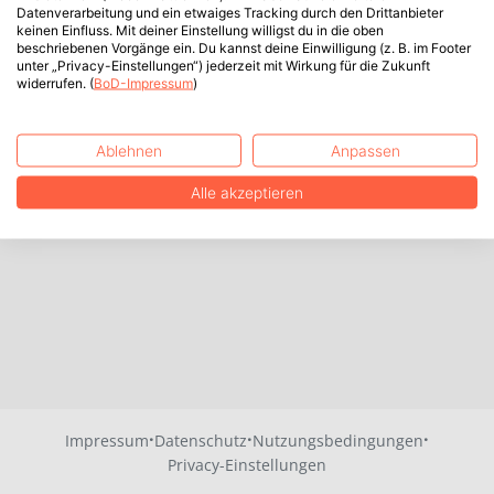
Datenverarbeitung und ein etwaiges Tracking durch den Drittanbieter
keinen Einfluss. Mit deiner Einstellung willigst du in die oben
beschriebenen Vorgänge ein. Du kannst deine Einwilligung (z. B. im Footer
unter „Privacy-Einstellungen“) jederzeit mit Wirkung für die Zukunft
widerrufen. (
BoD-Impressum
)
Ablehnen
Anpassen
Alle akzeptieren
·
·
·
Impressum
Datenschutz
Nutzungsbedingungen
Privacy-Einstellungen