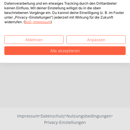
Datenverarbeitung und ein etwaiges Tracking durch den Drittanbieter
keinen Einfluss. Mit deiner Einstellung willigst du in die oben
beschriebenen Vorgänge ein. Du kannst deine Einwilligung (z. B. im Footer
unter „Privacy-Einstellungen“) jederzeit mit Wirkung für die Zukunft
widerrufen. (
BoD-Impressum
)
Ablehnen
Anpassen
Alle akzeptieren
·
·
·
Impressum
Datenschutz
Nutzungsbedingungen
Privacy-Einstellungen