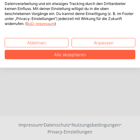
Datenverarbeitung und ein etwaiges Tracking durch den Drittanbieter
keinen Einfluss. Mit deiner Einstellung willigst du in die oben
beschriebenen Vorgänge ein. Du kannst deine Einwilligung (z. B. im Footer
unter „Privacy-Einstellungen“) jederzeit mit Wirkung für die Zukunft
widerrufen. (
BoD-Impressum
)
Ablehnen
Anpassen
Alle akzeptieren
·
·
·
Impressum
Datenschutz
Nutzungsbedingungen
Privacy-Einstellungen