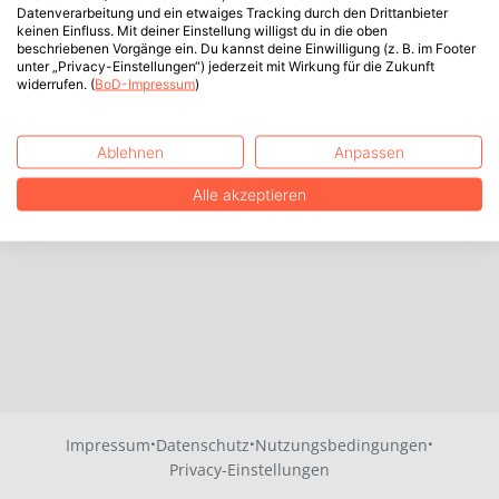
Datenverarbeitung und ein etwaiges Tracking durch den Drittanbieter
keinen Einfluss. Mit deiner Einstellung willigst du in die oben
beschriebenen Vorgänge ein. Du kannst deine Einwilligung (z. B. im Footer
unter „Privacy-Einstellungen“) jederzeit mit Wirkung für die Zukunft
widerrufen. (
BoD-Impressum
)
Ablehnen
Anpassen
Alle akzeptieren
·
·
·
Impressum
Datenschutz
Nutzungsbedingungen
Privacy-Einstellungen