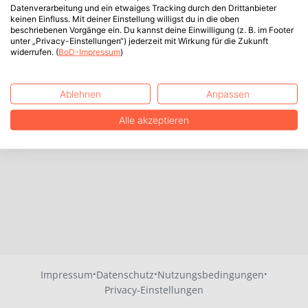
Datenverarbeitung und ein etwaiges Tracking durch den Drittanbieter
keinen Einfluss. Mit deiner Einstellung willigst du in die oben
beschriebenen Vorgänge ein. Du kannst deine Einwilligung (z. B. im Footer
unter „Privacy-Einstellungen“) jederzeit mit Wirkung für die Zukunft
widerrufen. (
BoD-Impressum
)
Ablehnen
Anpassen
Alle akzeptieren
·
·
·
Impressum
Datenschutz
Nutzungsbedingungen
Privacy-Einstellungen