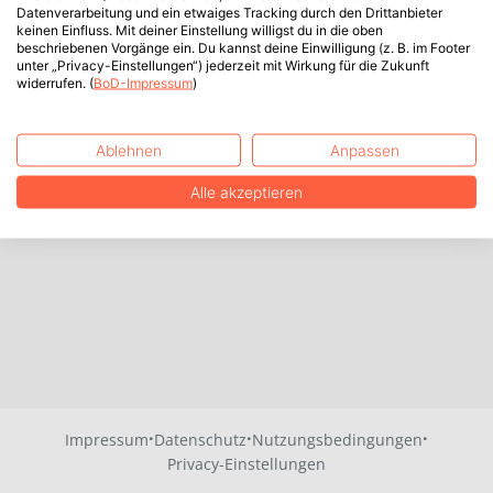
Datenverarbeitung und ein etwaiges Tracking durch den Drittanbieter
keinen Einfluss. Mit deiner Einstellung willigst du in die oben
beschriebenen Vorgänge ein. Du kannst deine Einwilligung (z. B. im Footer
unter „Privacy-Einstellungen“) jederzeit mit Wirkung für die Zukunft
widerrufen. (
BoD-Impressum
)
Ablehnen
Anpassen
Alle akzeptieren
·
·
·
Impressum
Datenschutz
Nutzungsbedingungen
Privacy-Einstellungen