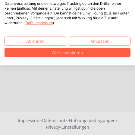
Datenverarbeitung und ein etwaiges Tracking durch den Drittanbieter
keinen Einfluss. Mit deiner Einstellung willigst du in die oben
beschriebenen Vorgänge ein. Du kannst deine Einwilligung (z. B. im Footer
unter „Privacy-Einstellungen“) jederzeit mit Wirkung für die Zukunft
widerrufen. (
BoD-Impressum
)
Ablehnen
Anpassen
Alle akzeptieren
·
·
·
Impressum
Datenschutz
Nutzungsbedingungen
Privacy-Einstellungen