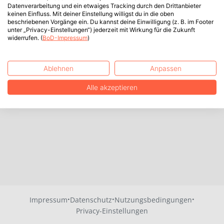
Datenverarbeitung und ein etwaiges Tracking durch den Drittanbieter
keinen Einfluss. Mit deiner Einstellung willigst du in die oben
beschriebenen Vorgänge ein. Du kannst deine Einwilligung (z. B. im Footer
unter „Privacy-Einstellungen“) jederzeit mit Wirkung für die Zukunft
widerrufen. (
BoD-Impressum
)
Ablehnen
Anpassen
Alle akzeptieren
·
·
·
Impressum
Datenschutz
Nutzungsbedingungen
Privacy-Einstellungen