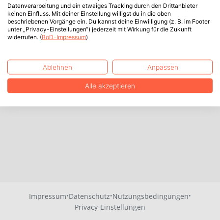
Datenverarbeitung und ein etwaiges Tracking durch den Drittanbieter
keinen Einfluss. Mit deiner Einstellung willigst du in die oben
beschriebenen Vorgänge ein. Du kannst deine Einwilligung (z. B. im Footer
unter „Privacy-Einstellungen“) jederzeit mit Wirkung für die Zukunft
widerrufen. (
BoD-Impressum
)
Ablehnen
Anpassen
Alle akzeptieren
·
·
·
Impressum
Datenschutz
Nutzungsbedingungen
Privacy-Einstellungen