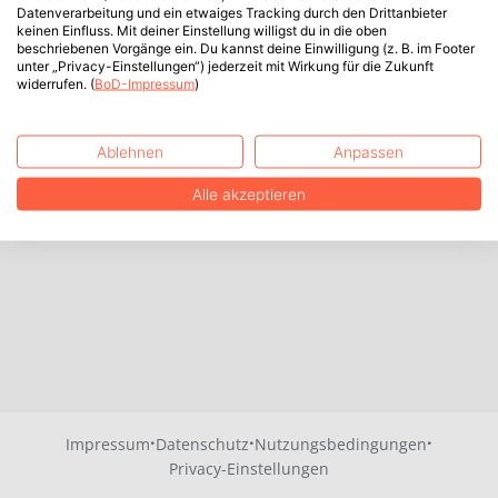
Datenverarbeitung und ein etwaiges Tracking durch den Drittanbieter
keinen Einfluss. Mit deiner Einstellung willigst du in die oben
beschriebenen Vorgänge ein. Du kannst deine Einwilligung (z. B. im Footer
unter „Privacy-Einstellungen“) jederzeit mit Wirkung für die Zukunft
widerrufen. (
BoD-Impressum
)
Ablehnen
Anpassen
Alle akzeptieren
·
·
·
Impressum
Datenschutz
Nutzungsbedingungen
Privacy-Einstellungen