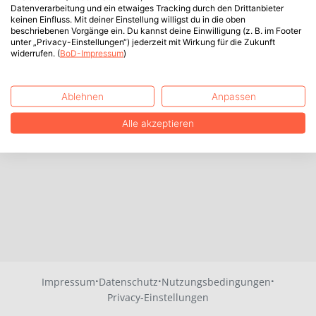
Datenverarbeitung und ein etwaiges Tracking durch den Drittanbieter
keinen Einfluss. Mit deiner Einstellung willigst du in die oben
beschriebenen Vorgänge ein. Du kannst deine Einwilligung (z. B. im Footer
unter „Privacy-Einstellungen“) jederzeit mit Wirkung für die Zukunft
widerrufen. (
BoD-Impressum
)
Ablehnen
Anpassen
Alle akzeptieren
·
·
·
Impressum
Datenschutz
Nutzungsbedingungen
Privacy-Einstellungen