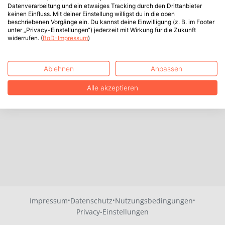
Datenverarbeitung und ein etwaiges Tracking durch den Drittanbieter
keinen Einfluss. Mit deiner Einstellung willigst du in die oben
beschriebenen Vorgänge ein. Du kannst deine Einwilligung (z. B. im Footer
unter „Privacy-Einstellungen“) jederzeit mit Wirkung für die Zukunft
widerrufen. (
BoD-Impressum
)
Ablehnen
Anpassen
Alle akzeptieren
·
·
·
Impressum
Datenschutz
Nutzungsbedingungen
Privacy-Einstellungen