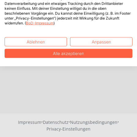
Datenverarbeitung und ein etwaiges Tracking durch den Drittanbieter
keinen Einfluss. Mit deiner Einstellung willigst du in die oben
beschriebenen Vorgänge ein. Du kannst deine Einwilligung (z. B. im Footer
unter „Privacy-Einstellungen“) jederzeit mit Wirkung für die Zukunft
widerrufen. (
BoD-Impressum
)
Ablehnen
Anpassen
Alle akzeptieren
·
·
·
Impressum
Datenschutz
Nutzungsbedingungen
Privacy-Einstellungen