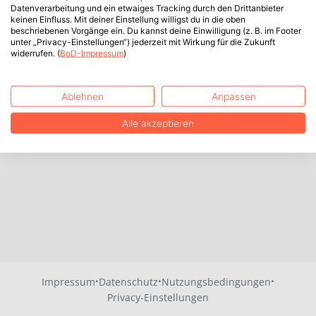
Datenverarbeitung und ein etwaiges Tracking durch den Drittanbieter
keinen Einfluss. Mit deiner Einstellung willigst du in die oben
beschriebenen Vorgänge ein. Du kannst deine Einwilligung (z. B. im Footer
unter „Privacy-Einstellungen“) jederzeit mit Wirkung für die Zukunft
widerrufen. (
BoD-Impressum
)
Ablehnen
Anpassen
Alle akzeptieren
·
·
·
Impressum
Datenschutz
Nutzungsbedingungen
Privacy-Einstellungen