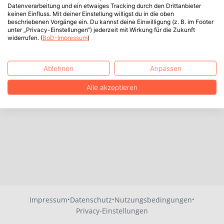
Datenverarbeitung und ein etwaiges Tracking durch den Drittanbieter
keinen Einfluss. Mit deiner Einstellung willigst du in die oben
beschriebenen Vorgänge ein. Du kannst deine Einwilligung (z. B. im Footer
unter „Privacy-Einstellungen“) jederzeit mit Wirkung für die Zukunft
widerrufen. (
BoD-Impressum
)
Ablehnen
Anpassen
Alle akzeptieren
·
·
·
Impressum
Datenschutz
Nutzungsbedingungen
Privacy-Einstellungen