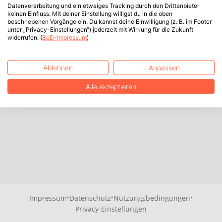
Datenverarbeitung und ein etwaiges Tracking durch den Drittanbieter
keinen Einfluss. Mit deiner Einstellung willigst du in die oben
beschriebenen Vorgänge ein. Du kannst deine Einwilligung (z. B. im Footer
unter „Privacy-Einstellungen“) jederzeit mit Wirkung für die Zukunft
widerrufen. (
BoD-Impressum
)
Ablehnen
Anpassen
Alle akzeptieren
·
·
·
Impressum
Datenschutz
Nutzungsbedingungen
Privacy-Einstellungen