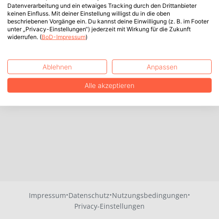
Datenverarbeitung und ein etwaiges Tracking durch den Drittanbieter
keinen Einfluss. Mit deiner Einstellung willigst du in die oben
beschriebenen Vorgänge ein. Du kannst deine Einwilligung (z. B. im Footer
unter „Privacy-Einstellungen“) jederzeit mit Wirkung für die Zukunft
widerrufen. (
BoD-Impressum
)
Ablehnen
Anpassen
Alle akzeptieren
·
·
·
Impressum
Datenschutz
Nutzungsbedingungen
Privacy-Einstellungen