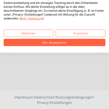
Datenverarbeitung und ein etwaiges Tracking durch den Drittanbieter
keinen Einfluss. Mit deiner Einstellung willigst du in die oben
beschriebenen Vorgänge ein. Du kannst deine Einwilligung (z. B. im Footer
unter „Privacy-Einstellungen“) jederzeit mit Wirkung für die Zukunft
widerrufen. (
BoD-Impressum
)
Ablehnen
Anpassen
Alle akzeptieren
·
·
·
Impressum
Datenschutz
Nutzungsbedingungen
Privacy-Einstellungen