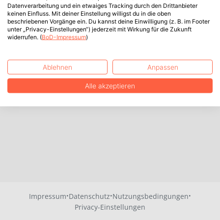
Datenverarbeitung und ein etwaiges Tracking durch den Drittanbieter
keinen Einfluss. Mit deiner Einstellung willigst du in die oben
beschriebenen Vorgänge ein. Du kannst deine Einwilligung (z. B. im Footer
unter „Privacy-Einstellungen“) jederzeit mit Wirkung für die Zukunft
widerrufen. (
BoD-Impressum
)
Ablehnen
Anpassen
Alle akzeptieren
·
·
·
Impressum
Datenschutz
Nutzungsbedingungen
Privacy-Einstellungen