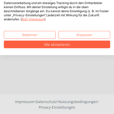
Datenverarbeitung und ein etwaiges Tracking durch den Drittanbieter
keinen Einfluss. Mit deiner Einstellung willigst du in die oben
beschriebenen Vorgänge ein. Du kannst deine Einwilligung (z. B. im Footer
unter „Privacy-Einstellungen“) jederzeit mit Wirkung für die Zukunft
widerrufen. (
BoD-Impressum
)
Ablehnen
Anpassen
Alle akzeptieren
·
·
·
Impressum
Datenschutz
Nutzungsbedingungen
Privacy-Einstellungen