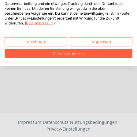
Datenverarbeitung und ein etwaiges Tracking durch den Drittanbieter
keinen Einfluss. Mit deiner Einstellung willigst du in die oben
beschriebenen Vorgänge ein. Du kannst deine Einwilligung (z. B. im Footer
unter „Privacy-Einstellungen“) jederzeit mit Wirkung für die Zukunft
widerrufen. (
BoD-Impressum
)
Ablehnen
Anpassen
Alle akzeptieren
·
·
·
Impressum
Datenschutz
Nutzungsbedingungen
Privacy-Einstellungen