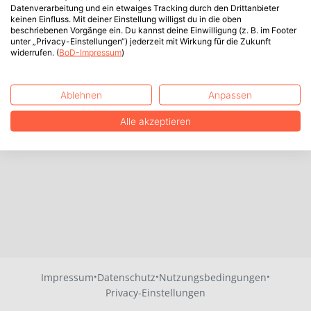
Datenverarbeitung und ein etwaiges Tracking durch den Drittanbieter
keinen Einfluss. Mit deiner Einstellung willigst du in die oben
beschriebenen Vorgänge ein. Du kannst deine Einwilligung (z. B. im Footer
unter „Privacy-Einstellungen“) jederzeit mit Wirkung für die Zukunft
widerrufen. (
BoD-Impressum
)
Ablehnen
Anpassen
Alle akzeptieren
·
·
·
Impressum
Datenschutz
Nutzungsbedingungen
Privacy-Einstellungen