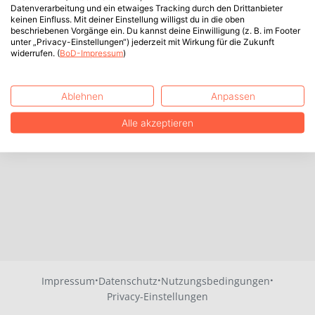
Datenverarbeitung und ein etwaiges Tracking durch den Drittanbieter
keinen Einfluss. Mit deiner Einstellung willigst du in die oben
beschriebenen Vorgänge ein. Du kannst deine Einwilligung (z. B. im Footer
unter „Privacy-Einstellungen“) jederzeit mit Wirkung für die Zukunft
widerrufen. (
BoD-Impressum
)
Ablehnen
Anpassen
Alle akzeptieren
·
·
·
Impressum
Datenschutz
Nutzungsbedingungen
Privacy-Einstellungen