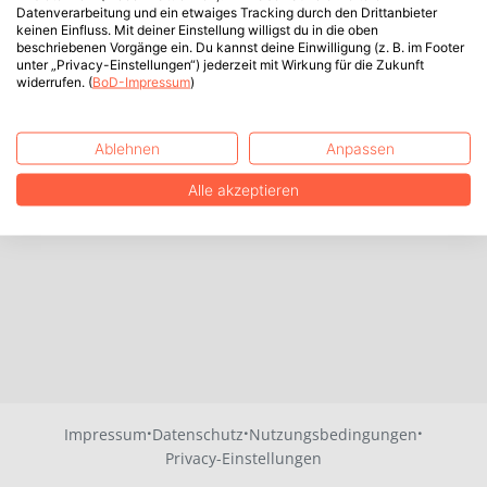
Datenverarbeitung und ein etwaiges Tracking durch den Drittanbieter
keinen Einfluss. Mit deiner Einstellung willigst du in die oben
beschriebenen Vorgänge ein. Du kannst deine Einwilligung (z. B. im Footer
unter „Privacy-Einstellungen“) jederzeit mit Wirkung für die Zukunft
widerrufen. (
BoD-Impressum
)
Ablehnen
Anpassen
Alle akzeptieren
·
·
·
Impressum
Datenschutz
Nutzungsbedingungen
Privacy-Einstellungen