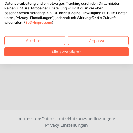
Datenverarbeitung und ein etwaiges Tracking durch den Drittanbieter
keinen Einfluss. Mit deiner Einstellung willigst du in die oben
beschriebenen Vorgänge ein. Du kannst deine Einwilligung (z. B. im Footer
unter „Privacy-Einstellungen“) jederzeit mit Wirkung für die Zukunft
widerrufen. (
BoD-Impressum
)
Ablehnen
Anpassen
Alle akzeptieren
·
·
·
Impressum
Datenschutz
Nutzungsbedingungen
Privacy-Einstellungen