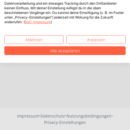
Datenverarbeitung und ein etwaiges Tracking durch den Drittanbieter
keinen Einfluss. Mit deiner Einstellung willigst du in die oben
beschriebenen Vorgänge ein. Du kannst deine Einwilligung (z. B. im Footer
unter „Privacy-Einstellungen“) jederzeit mit Wirkung für die Zukunft
widerrufen. (
BoD-Impressum
)
Ablehnen
Anpassen
Alle akzeptieren
·
·
·
Impressum
Datenschutz
Nutzungsbedingungen
Privacy-Einstellungen