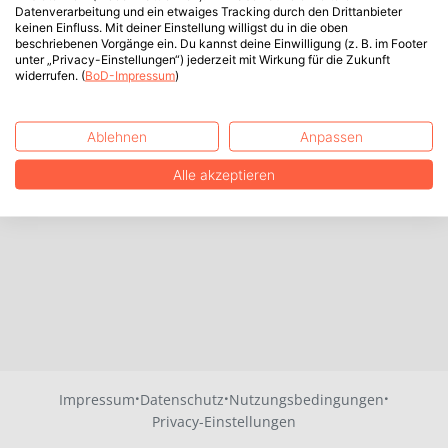
Datenverarbeitung und ein etwaiges Tracking durch den Drittanbieter
keinen Einfluss. Mit deiner Einstellung willigst du in die oben
beschriebenen Vorgänge ein. Du kannst deine Einwilligung (z. B. im Footer
unter „Privacy-Einstellungen“) jederzeit mit Wirkung für die Zukunft
widerrufen. (
BoD-Impressum
)
Ablehnen
Anpassen
Alle akzeptieren
·
·
·
Impressum
Datenschutz
Nutzungsbedingungen
Privacy-Einstellungen