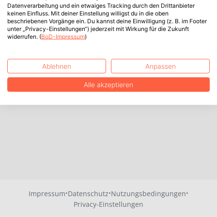
Datenverarbeitung und ein etwaiges Tracking durch den Drittanbieter
keinen Einfluss. Mit deiner Einstellung willigst du in die oben
beschriebenen Vorgänge ein. Du kannst deine Einwilligung (z. B. im Footer
unter „Privacy-Einstellungen“) jederzeit mit Wirkung für die Zukunft
widerrufen. (
BoD-Impressum
)
Ablehnen
Anpassen
Alle akzeptieren
·
·
·
Impressum
Datenschutz
Nutzungsbedingungen
Privacy-Einstellungen