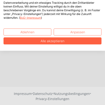
Datenverarbeitung und ein etwaiges Tracking durch den Drittanbieter
keinen Einfluss. Mit deiner Einstellung willigst du in die oben
beschriebenen Vorgänge ein. Du kannst deine Einwilligung (z. B. im Footer
unter „Privacy-Einstellungen“) jederzeit mit Wirkung für die Zukunft
widerrufen. (
BoD-Impressum
)
Ablehnen
Anpassen
Alle akzeptieren
·
·
·
Impressum
Datenschutz
Nutzungsbedingungen
Privacy-Einstellungen