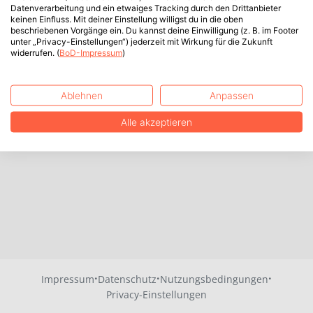
Datenverarbeitung und ein etwaiges Tracking durch den Drittanbieter
keinen Einfluss. Mit deiner Einstellung willigst du in die oben
beschriebenen Vorgänge ein. Du kannst deine Einwilligung (z. B. im Footer
unter „Privacy-Einstellungen“) jederzeit mit Wirkung für die Zukunft
widerrufen. (
BoD-Impressum
)
Ablehnen
Anpassen
Alle akzeptieren
·
·
·
Impressum
Datenschutz
Nutzungsbedingungen
Privacy-Einstellungen