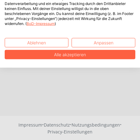
Datenverarbeitung und ein etwaiges Tracking durch den Drittanbieter
keinen Einfluss. Mit deiner Einstellung willigst du in die oben
beschriebenen Vorgänge ein. Du kannst deine Einwilligung (z. B. im Footer
unter „Privacy-Einstellungen“) jederzeit mit Wirkung für die Zukunft
widerrufen. (
BoD-Impressum
)
Ablehnen
Anpassen
Alle akzeptieren
·
·
·
Impressum
Datenschutz
Nutzungsbedingungen
Privacy-Einstellungen