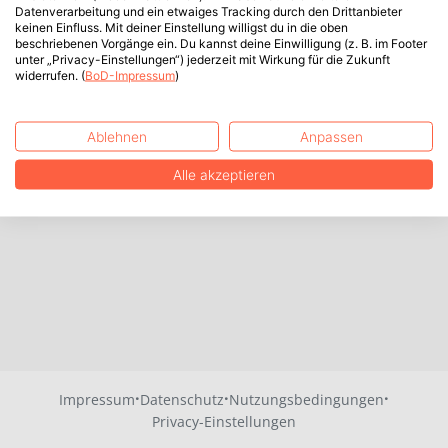
Datenverarbeitung und ein etwaiges Tracking durch den Drittanbieter
keinen Einfluss. Mit deiner Einstellung willigst du in die oben
beschriebenen Vorgänge ein. Du kannst deine Einwilligung (z. B. im Footer
unter „Privacy-Einstellungen“) jederzeit mit Wirkung für die Zukunft
widerrufen. (
BoD-Impressum
)
Ablehnen
Anpassen
Alle akzeptieren
·
·
·
Impressum
Datenschutz
Nutzungsbedingungen
Privacy-Einstellungen