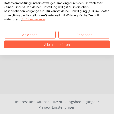
Datenverarbeitung und ein etwaiges Tracking durch den Drittanbieter
keinen Einfluss. Mit deiner Einstellung willigst du in die oben
beschriebenen Vorgänge ein. Du kannst deine Einwilligung (z. B. im Footer
unter „Privacy-Einstellungen“) jederzeit mit Wirkung für die Zukunft
widerrufen. (
BoD-Impressum
)
Ablehnen
Anpassen
Alle akzeptieren
·
·
·
Impressum
Datenschutz
Nutzungsbedingungen
Privacy-Einstellungen