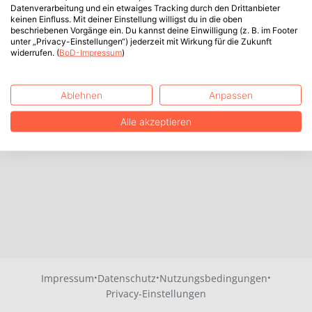
Datenverarbeitung und ein etwaiges Tracking durch den Drittanbieter
keinen Einfluss. Mit deiner Einstellung willigst du in die oben
beschriebenen Vorgänge ein. Du kannst deine Einwilligung (z. B. im Footer
unter „Privacy-Einstellungen“) jederzeit mit Wirkung für die Zukunft
widerrufen. (
BoD-Impressum
)
Ablehnen
Anpassen
Alle akzeptieren
·
·
·
Impressum
Datenschutz
Nutzungsbedingungen
Privacy-Einstellungen