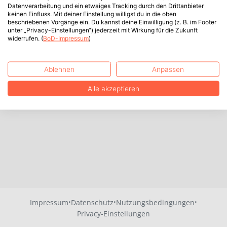
Datenverarbeitung und ein etwaiges Tracking durch den Drittanbieter
keinen Einfluss. Mit deiner Einstellung willigst du in die oben
beschriebenen Vorgänge ein. Du kannst deine Einwilligung (z. B. im Footer
unter „Privacy-Einstellungen“) jederzeit mit Wirkung für die Zukunft
widerrufen. (
BoD-Impressum
)
Ablehnen
Anpassen
Alle akzeptieren
·
·
·
Impressum
Datenschutz
Nutzungsbedingungen
Privacy-Einstellungen