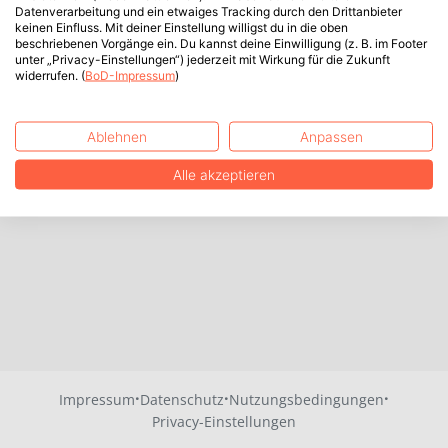
Datenverarbeitung und ein etwaiges Tracking durch den Drittanbieter
keinen Einfluss. Mit deiner Einstellung willigst du in die oben
beschriebenen Vorgänge ein. Du kannst deine Einwilligung (z. B. im Footer
unter „Privacy-Einstellungen“) jederzeit mit Wirkung für die Zukunft
widerrufen. (
BoD-Impressum
)
Ablehnen
Anpassen
Alle akzeptieren
·
·
·
Impressum
Datenschutz
Nutzungsbedingungen
Privacy-Einstellungen