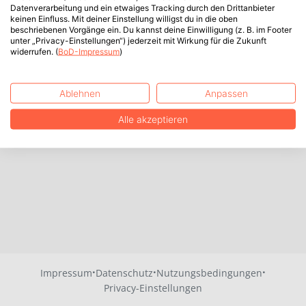
Datenverarbeitung und ein etwaiges Tracking durch den Drittanbieter
keinen Einfluss. Mit deiner Einstellung willigst du in die oben
beschriebenen Vorgänge ein. Du kannst deine Einwilligung (z. B. im Footer
unter „Privacy-Einstellungen“) jederzeit mit Wirkung für die Zukunft
widerrufen. (
BoD-Impressum
)
Ablehnen
Anpassen
Alle akzeptieren
·
·
·
Impressum
Datenschutz
Nutzungsbedingungen
Privacy-Einstellungen