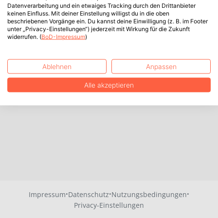
Datenverarbeitung und ein etwaiges Tracking durch den Drittanbieter
keinen Einfluss. Mit deiner Einstellung willigst du in die oben
beschriebenen Vorgänge ein. Du kannst deine Einwilligung (z. B. im Footer
unter „Privacy-Einstellungen“) jederzeit mit Wirkung für die Zukunft
widerrufen. (
BoD-Impressum
)
Ablehnen
Anpassen
Alle akzeptieren
·
·
·
Impressum
Datenschutz
Nutzungsbedingungen
Privacy-Einstellungen