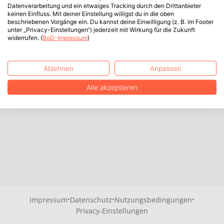
Datenverarbeitung und ein etwaiges Tracking durch den Drittanbieter
keinen Einfluss. Mit deiner Einstellung willigst du in die oben
beschriebenen Vorgänge ein. Du kannst deine Einwilligung (z. B. im Footer
unter „Privacy-Einstellungen“) jederzeit mit Wirkung für die Zukunft
widerrufen. (
BoD-Impressum
)
Ablehnen
Anpassen
Alle akzeptieren
·
·
·
Impressum
Datenschutz
Nutzungsbedingungen
Privacy-Einstellungen