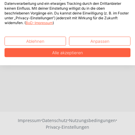
Datenverarbeitung und ein etwaiges Tracking durch den Drittanbieter
keinen Einfluss. Mit deiner Einstellung willigst du in die oben
beschriebenen Vorgänge ein. Du kannst deine Einwilligung (z. B. im Footer
unter „Privacy-Einstellungen“) jederzeit mit Wirkung für die Zukunft
widerrufen. (
BoD-Impressum
)
Ablehnen
Anpassen
Alle akzeptieren
·
·
·
Impressum
Datenschutz
Nutzungsbedingungen
Privacy-Einstellungen