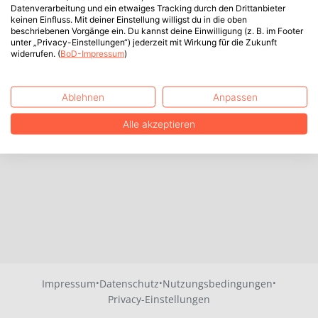
Datenverarbeitung und ein etwaiges Tracking durch den Drittanbieter
keinen Einfluss. Mit deiner Einstellung willigst du in die oben
beschriebenen Vorgänge ein. Du kannst deine Einwilligung (z. B. im Footer
unter „Privacy-Einstellungen“) jederzeit mit Wirkung für die Zukunft
widerrufen. (
BoD-Impressum
)
Ablehnen
Anpassen
Alle akzeptieren
·
·
·
Impressum
Datenschutz
Nutzungsbedingungen
Privacy-Einstellungen