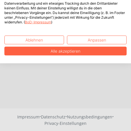
Datenverarbeitung und ein etwaiges Tracking durch den Drittanbieter
keinen Einfluss. Mit deiner Einstellung willigst du in die oben
beschriebenen Vorgänge ein. Du kannst deine Einwilligung (z. B. im Footer
unter „Privacy-Einstellungen“) jederzeit mit Wirkung für die Zukunft
widerrufen. (
BoD-Impressum
)
Ablehnen
Anpassen
Alle akzeptieren
·
·
·
Impressum
Datenschutz
Nutzungsbedingungen
Privacy-Einstellungen