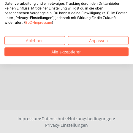
Datenverarbeitung und ein etwaiges Tracking durch den Drittanbieter
keinen Einfluss. Mit deiner Einstellung willigst du in die oben
beschriebenen Vorgänge ein. Du kannst deine Einwilligung (z. B. im Footer
unter „Privacy-Einstellungen“) jederzeit mit Wirkung für die Zukunft
widerrufen. (
BoD-Impressum
)
Ablehnen
Anpassen
Alle akzeptieren
·
·
·
Impressum
Datenschutz
Nutzungsbedingungen
Privacy-Einstellungen