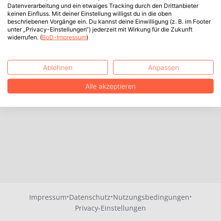
Datenverarbeitung und ein etwaiges Tracking durch den Drittanbieter
keinen Einfluss. Mit deiner Einstellung willigst du in die oben
beschriebenen Vorgänge ein. Du kannst deine Einwilligung (z. B. im Footer
unter „Privacy-Einstellungen“) jederzeit mit Wirkung für die Zukunft
widerrufen. (
BoD-Impressum
)
Ablehnen
Anpassen
Alle akzeptieren
·
·
·
Impressum
Datenschutz
Nutzungsbedingungen
Privacy-Einstellungen