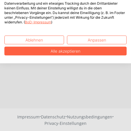
Datenverarbeitung und ein etwaiges Tracking durch den Drittanbieter
keinen Einfluss. Mit deiner Einstellung willigst du in die oben
beschriebenen Vorgänge ein. Du kannst deine Einwilligung (z. B. im Footer
unter „Privacy-Einstellungen“) jederzeit mit Wirkung für die Zukunft
widerrufen. (
BoD-Impressum
)
Ablehnen
Anpassen
Alle akzeptieren
·
·
·
Impressum
Datenschutz
Nutzungsbedingungen
Privacy-Einstellungen