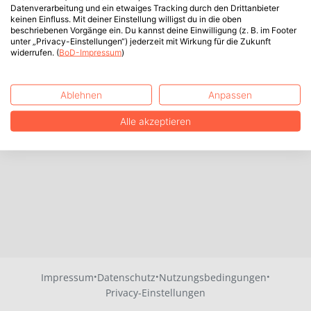
Datenverarbeitung und ein etwaiges Tracking durch den Drittanbieter
keinen Einfluss. Mit deiner Einstellung willigst du in die oben
beschriebenen Vorgänge ein. Du kannst deine Einwilligung (z. B. im Footer
unter „Privacy-Einstellungen“) jederzeit mit Wirkung für die Zukunft
widerrufen. (
BoD-Impressum
)
Ablehnen
Anpassen
Alle akzeptieren
·
·
·
Impressum
Datenschutz
Nutzungsbedingungen
Privacy-Einstellungen