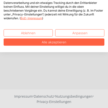
Datenverarbeitung und ein etwaiges Tracking durch den Drittanbieter
keinen Einfluss. Mit deiner Einstellung willigst du in die oben
beschriebenen Vorgänge ein. Du kannst deine Einwilligung (z. B. im Footer
unter „Privacy-Einstellungen“) jederzeit mit Wirkung für die Zukunft
widerrufen. (
BoD-Impressum
)
Ablehnen
Anpassen
Alle akzeptieren
·
·
·
Impressum
Datenschutz
Nutzungsbedingungen
Privacy-Einstellungen