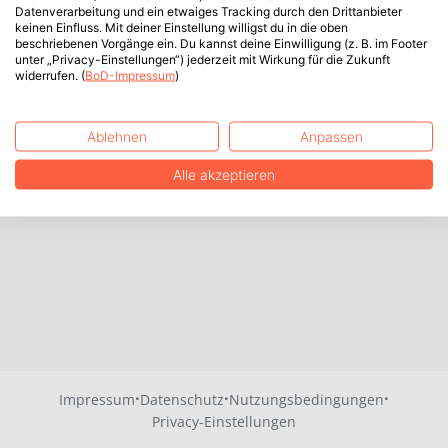
Datenverarbeitung und ein etwaiges Tracking durch den Drittanbieter
keinen Einfluss. Mit deiner Einstellung willigst du in die oben
beschriebenen Vorgänge ein. Du kannst deine Einwilligung (z. B. im Footer
unter „Privacy-Einstellungen“) jederzeit mit Wirkung für die Zukunft
widerrufen. (
BoD-Impressum
)
Ablehnen
Anpassen
Alle akzeptieren
·
·
·
Impressum
Datenschutz
Nutzungsbedingungen
Privacy-Einstellungen