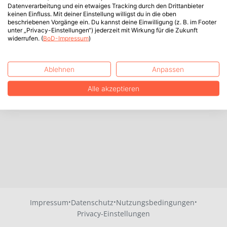
Datenverarbeitung und ein etwaiges Tracking durch den Drittanbieter
keinen Einfluss. Mit deiner Einstellung willigst du in die oben
beschriebenen Vorgänge ein. Du kannst deine Einwilligung (z. B. im Footer
unter „Privacy-Einstellungen“) jederzeit mit Wirkung für die Zukunft
widerrufen. (
BoD-Impressum
)
Ablehnen
Anpassen
Alle akzeptieren
·
·
·
Impressum
Datenschutz
Nutzungsbedingungen
Privacy-Einstellungen